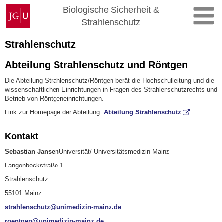
Zum
Johannes
Biologische Sicherheit &
Inhalt
Gutenberg-
Strahlenschutz
springen
Universität
Mainz
Strahlenschutz
Abteilung Strahlenschutz und Röntgen
Die Abteilung Strahlenschutz/Röntgen berät die Hochschulleitung und die
wissenschaftlichen Einrichtungen in Fragen des Strahlenschutzrechts und
Betrieb von Röntgeneinrichtungen.
Link zur Homepage der Abteilung:
Abteilung Strahlenschutz
Kontakt
Sebastian Jansen
Universität/ Universitätsmedizin Mainz
Langenbeckstraße 1
Strahlenschutz
55101 Mainz
strahlenschutz@unimedizin-mainz.de
roentgen@unimedizin-mainz.de