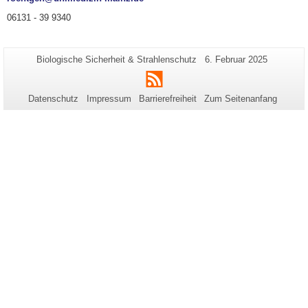
06131 - 39 9340
Zusätzliche
Seiten-
Letzte
Biologische Sicherheit & Strahlenschutz
6. Februar 2025
Name:
Aktualisierung:
Informationen
RSS
zu
Datenschutz
Impressum
Barrierefreiheit
Zum Seitenanfang
dieser
Seite